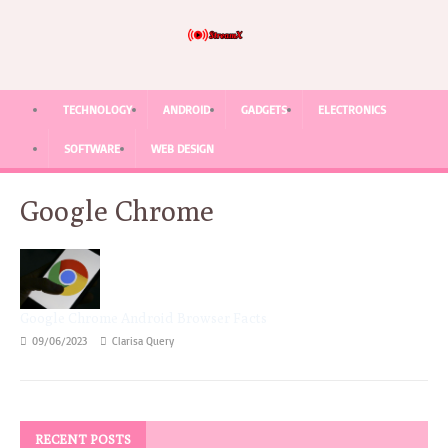
TECHNOLOGY
ANDROID
GADGETS
ELECTRONICS
SOFTWARE
WEB DESIGN
Google Chrome
Google Chrome Android Browser Facts
09/06/2023
Clarisa Query
RECENT POSTS