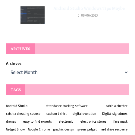
Android Studio Windows Tips Maybe
08/06/2023
ARCHIVES
Archives
TAGS
Android Studio
attendance tracking software
catch a cheater
catch a cheating spouse
custom t shirt
digital evolution
Digital signatures
drones
easy to find experts
electronic
electronics stores
face mask
Gadget Show
Google Chrome
graphic design
green gadget
hard drive recovery