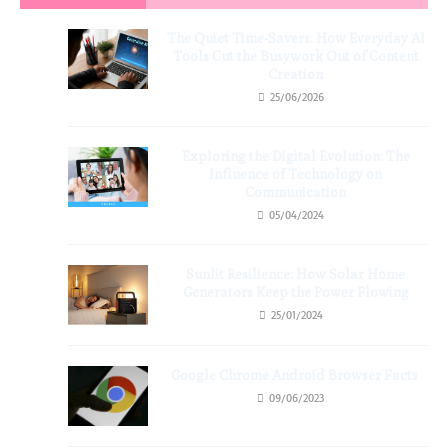
The Quiet Time-Savers: How Everyday AI
Tools Cut the Busywork Out of Content
Creation
25/06/2026
Exploring the Digital Evolution: The
Influence of Technology on
Communication
05/04/2024
Sunlit Resilience: How Solar Home
Generators Keep the Power Flowing
25/01/2024
Google Chrome Android Browser Facts
09/06/2023