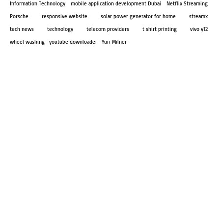
Information Technology
mobile application development Dubai
Netflix Streaming
Porsche
responsive website
solar power generator for home
streamx
tech news
technology
telecom providers
t shirt printing
vivo y12
wheel washing
youtube downloader
Yuri Milner